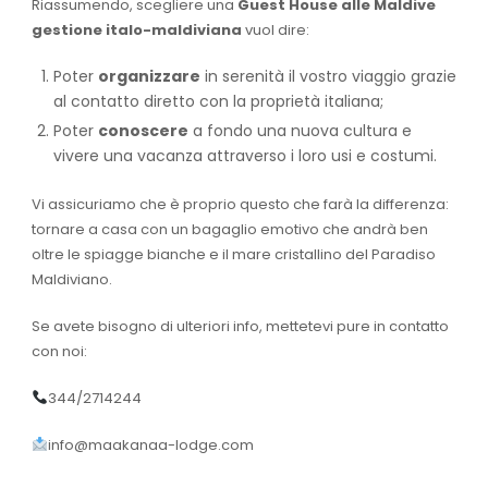
Riassumendo, scegliere una
Guest House alle Maldive
gestione italo-maldiviana
vuol dire:
Poter
organizzare
in serenità il vostro viaggio grazie
al contatto diretto con la proprietà italiana;
Poter
conoscere
a fondo una nuova cultura e
vivere una vacanza attraverso i loro usi e costumi.
Vi assicuriamo che è proprio questo che farà la differenza:
tornare a casa con un bagaglio emotivo che andrà ben
oltre le spiagge bianche e il mare cristallino del Paradiso
Maldiviano.
Se avete bisogno di ulteriori info, mettetevi pure in contatto
con noi:
344/2714244
info@maakanaa-lodge.com